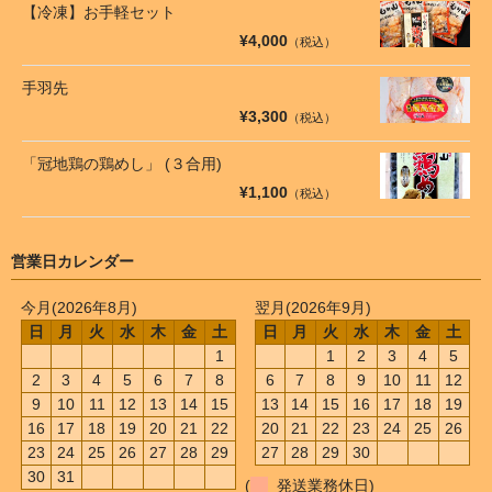
【冷凍】お手軽セット
¥4,000
（税込）
手羽先
¥3,300
（税込）
「冠地鶏の鶏めし」 (３合用)
¥1,100
（税込）
営業日カレンダー
今月(2026年8月)
翌月(2026年9月)
日
月
火
水
木
金
土
日
月
火
水
木
金
土
1
1
2
3
4
5
2
3
4
5
6
7
8
6
7
8
9
10
11
12
9
10
11
12
13
14
15
13
14
15
16
17
18
19
16
17
18
19
20
21
22
20
21
22
23
24
25
26
23
24
25
26
27
28
29
27
28
29
30
30
31
(
発送業務休日)