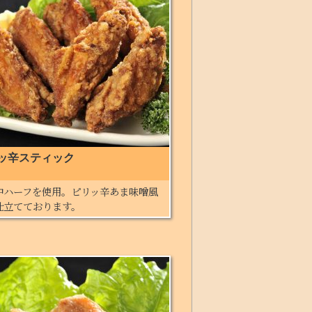
ッ辛スティック
中ハーフを使用。ピリッ辛あま味噌風
仕立てております。