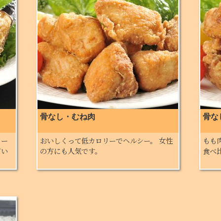
骨なし・むね肉
骨な
ュー
おいしくって低カロリーでヘルシー。 女性
もも
だい
の方にも人気です。
食べ