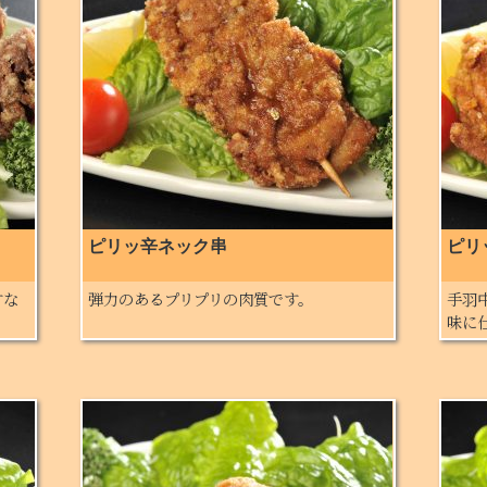
ピリッ辛ネック串
ピリ
すな
弾力のあるプリプリの肉質です。
手羽
味に