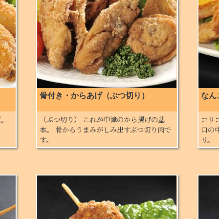
骨付き・からあげ（ぶつ切り）
なん
質。
（ぶつ切り） これが中津のから揚げの基
コリ
本。 骨からうまみがしみ出すぶつ切り肉で
口の
す。
リ。